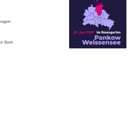
gogen
go Sum