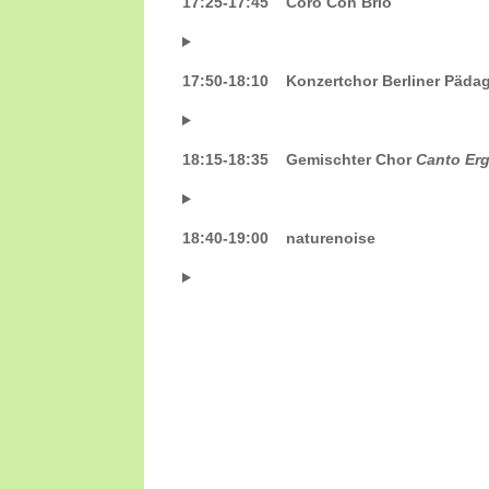
17:25-17:45 Coro Con Brio
17:50-18:10 Konzertchor Berliner Päda
18:15-18:35 Gemischter Chor
Canto Er
18:40-19:00 naturenoise