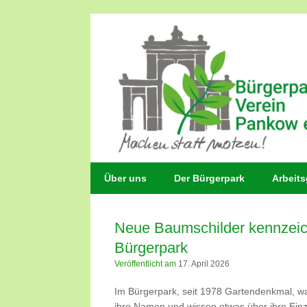
Zum
Inhalt
springen
Über uns
Der Bürgerpark
Arbeit
Neue Baumschilder kennzei
Bürgerpark
Veröffentlicht am
17. April 2026
Im Bürgerpark, seit 1978 Gartendenkmal, w
ihre Namen und wissen etwas über ihre Einzi