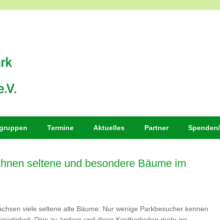
sgruppen
Termine
Aktuelles
Partner
Spenden/
chnen seltene und besondere Bäume im
achsen viele seltene alte Bäume. Nur wenige Parkbesucher kennen
gartigkeit. Dies zu ändern und diese Kostbarkeiten mehr ins