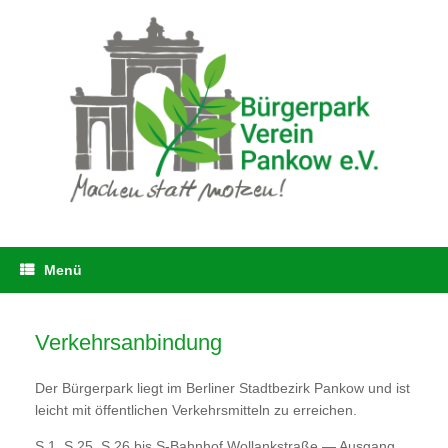
Zum
Inhalt
springen
Menü
Verkehrsanbindung
Der Bürgerpark liegt im Berliner Stadtbezirk Pankow und ist
leicht mit öffentlichen Verkehrsmitteln zu erreichen.
S 1, S 25, S 26 bis S-Bahnhof Wollankstraße — Ausgang