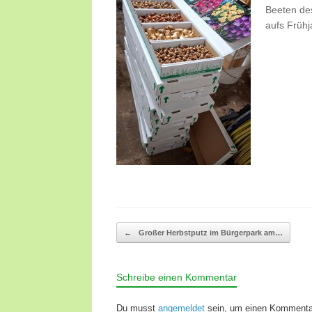
Beeten des
aufs Frühj
Beitragsnavigation
←
Großer Herbstputz im Bürgerpark am…
Schreibe einen Kommentar
Du musst
angemeldet
sein, um einen Kommenta