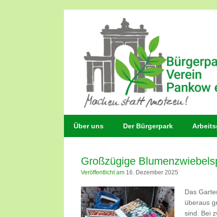
Zum
Inhalt
springen
Über uns
Der Bürgerpark
Arbeit
Großzügige Blumenzwiebels
Veröffentlicht am
16. Dezember 2025
Das Garten
überaus gr
sind. Bei 