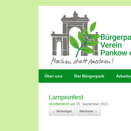
Zum
Inhalt
springen
Über uns
Der Bürgerpark
Arbeit
Lampionfest
Veröffentlicht am
15. September 2021
← Vorheriger
Nächster →