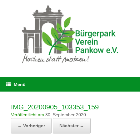
Zum
Inhalt
springen
Menü
IMG_20200905_103353_159
Veröffentlicht am
30. September 2020
← Vorheriger
Nächster →